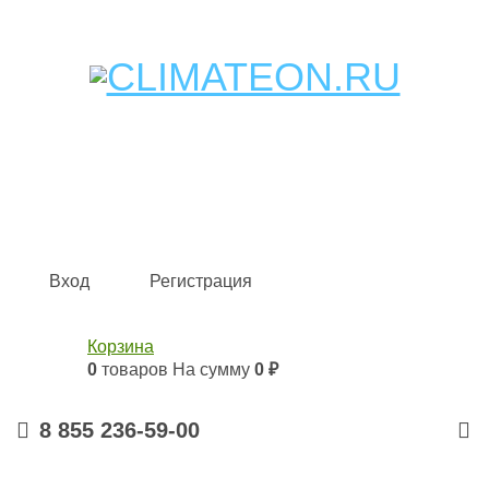
Кондиционеры и сплит-системы, газовые котлы,
тепловые завесы, водяные тепловентиляторы для
квартиры, дома, офиса с доставкой в Набережные
Челны и по всей России.
Climate for life
Вход
Регистрация
Корзина
0
товаров
На сумму
0 ₽
8 855 236-59-00