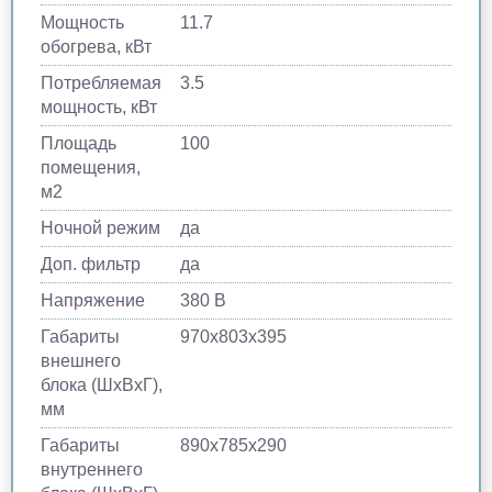
Мощность
11.7
обогрева, кВт
Потребляемая
3.5
мощность, кВт
Площадь
100
помещения,
м2
Ночной режим
да
Доп. фильтр
да
Напряжение
380 В
Габариты
970х803х395
внешнего
блока (ШхВхГ),
мм
Габариты
890х785х290
внутреннего