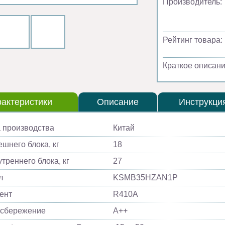
Производитель:
Рейтинг товара:
Краткое описани
актеристики
Описание
Инструкци
 производства
Китай
ешнего блока, кг
18
треннего блока, кг
27
л
KSMB35HZAN1P
ент
R410A
осбережение
A++