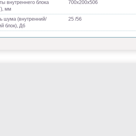
ты внутреннего блока
700х200х506
), мм
ь шума (внутренний/
25 /56
й блок), Дб