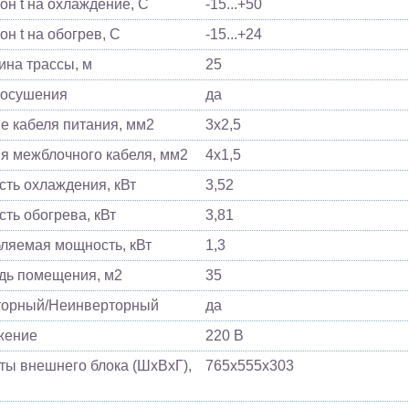
он t на охлаждение, С
-15...+50
он t на обогрев, С
-15...+24
ина трассы, м
25
 осушения
да
е кабеля питания, мм2
3х2,5
я межблочного кабеля, мм2
4х1,5
ть охлаждения, кВт
3,52
ть обогрева, кВт
3,81
ляемая мощность, кВт
1,3
ь помещения, м2
35
торный/Неинверторный
да
жение
220 В
ты внешнего блока (ШхВхГ),
765х555х303