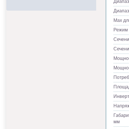
Диапаз
Диапаз
Max дл
Режим
Сечени
Сечени
Мощнос
Мощнос
Потреб
Площад
Инвер
Напря
Габари
мм