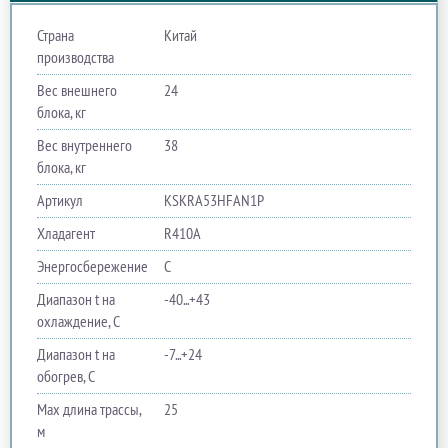
Страна
Китай
производства
Вес внешнего
24
блока, кг
Вес внутреннего
38
блока, кг
Артикул
KSKRA53HFAN1P
Хладагент
R410A
Энергосбережение
C
Диапазон t на
-40...+43
охлаждение, С
Диапазон t на
-7...+24
обогрев, С
Max длина трассы,
25
м