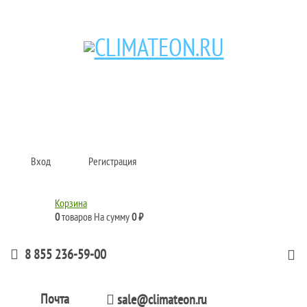
Кондиционеры и сплит-системы, газовые котлы, тепловые завесы, водяные
тепловентиляторы для квартиры, дома, офиса с доставкой в Набережные
Челны и по всей России.
Climate for life
Вход
Регистрация
Корзина
0
товаров
На сумму
0 ₽
8 855 236-59-00
Почта
sale@climateon.ru