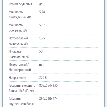
Режим осушения
да
Мощность
5,28
охлаждения, кВт
Мощность
5,57
обогрева, кВт
Потребляемая
1,95
мощность, кВт
Площадь
50
помещения, м2
Инверторный/
нет
Неинверторный
Напряжение
220 В
Габариты внешнего
805х554х330
блока (ШхВхГ), мм
Габариты
880х210х674
внутреннего блока