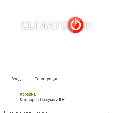
Кондиционеры и сплит-системы, газовые котлы,
тепловые завесы, водяные тепловентиляторы для
квартиры, дома, офиса с доставкой в Набережные
Челны и по всей России.
Climate for life
Вход
Регистрация
Корзина
0
товаров
На сумму
0 ₽