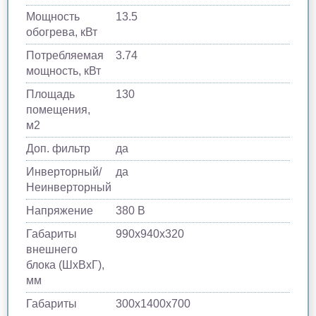
Мощность
13.5
обогрева, кВт
Потребляемая
3.74
мощность, кВт
Площадь
130
помещения,
м2
Доп. фильтр
да
Инверторный/
да
Неинверторный
Напряжение
380 В
Габариты
990х940х320
внешнего
блока (ШхВхГ),
мм
Габариты
300х1400х700