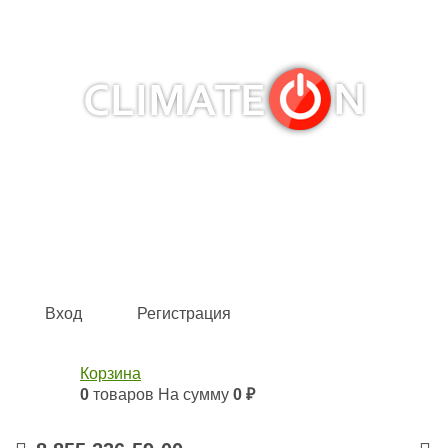
Кондиционеры и сплит-системы, газовые котлы,
тепловые завесы, водяные тепловентиляторы для
квартиры, дома, офиса с доставкой в Набережные
Челны и по всей России.
Climate for life
Вход
Регистрация
Корзина
0
товаров
На сумму
0 ₽