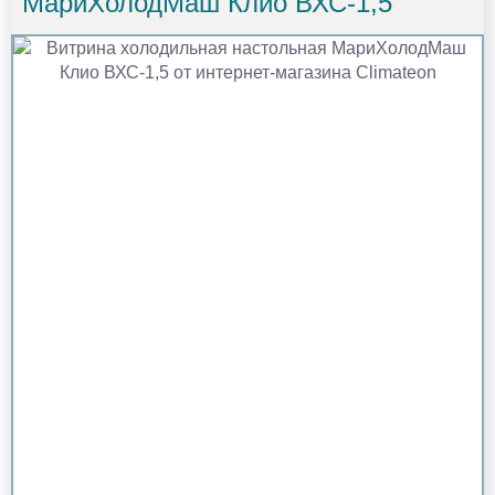
МариХолодМаш Клио ВХС-1,5