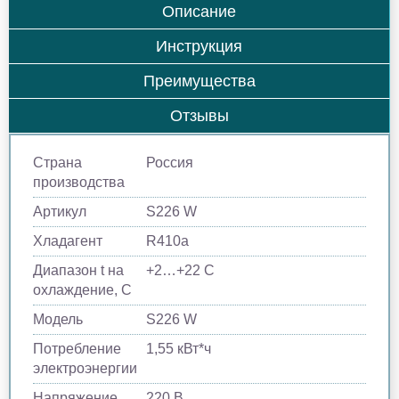
Описание
Инструкция
Преимущества
Отзывы
Страна
Россия
производства
Артикул
S226 W
Хладагент
R410a
Диапазон t на
+2…+22 C
охлаждение, С
Модель
S226 W
Потребление
1,55 кВт*ч
электроэнергии
Напряжение
220 В