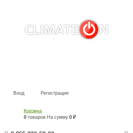
Кондиционеры и сплит-системы, газовые котлы,
тепловые завесы, водяные тепловентиляторы для
квартиры, дома, офиса с доставкой в Набережные
Челны и по всей России.
Climate for life
Вход
Регистрация
Корзина
0
товаров
На сумму
0 ₽