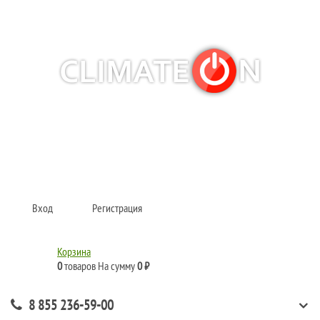
Кондиционеры и сплит-системы, газовые котлы, тепловые завесы, водяные
тепловентиляторы для квартиры, дома, офиса с доставкой в Набережные
Челны и по всей России.
Climate for life
Вход
Регистрация
Корзина
0
товаров
На сумму
0 ₽
8 855 236-59-00