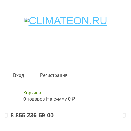
Кондиционеры и сплит-системы, газовые котлы,
тепловые завесы, водяные тепловентиляторы для
квартиры, дома, офиса с доставкой в Набережные
Челны и по всей России.
Climate for life
Вход
Регистрация
Корзина
0
товаров
На сумму
0 ₽
8 855 236-59-00