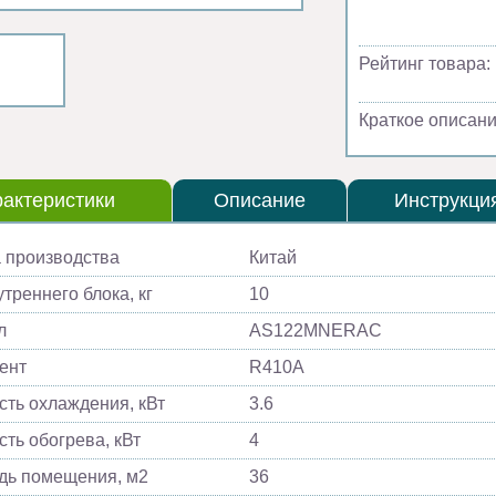
Рейтинг товара:
Краткое описани
актеристики
Описание
Инструкци
 производства
Китай
треннего блока, кг
10
л
AS122MNERAC
ент
R410A
ть охлаждения, кВт
3.6
ть обогрева, кВт
4
ь помещения, м2
36