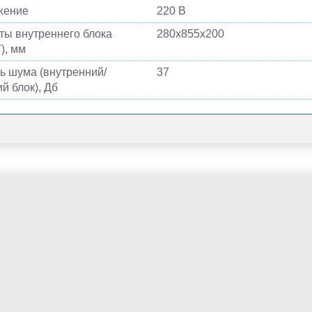
жение
220 В
ты внутреннего блока
280х855х200
), мм
ь шума (внутренний/
37
й блок), Дб