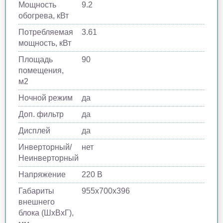
Мощность
9.2
обогрева, кВт
Потребляемая
3.61
мощность, кВт
Площадь
90
помещения,
м2
Ночной режим
да
Доп. фильтр
да
Дисплей
да
Инверторный/
нет
Неинверторный
Напряжение
220 В
Габариты
955х700х396
внешнего
блока (ШхВхГ),