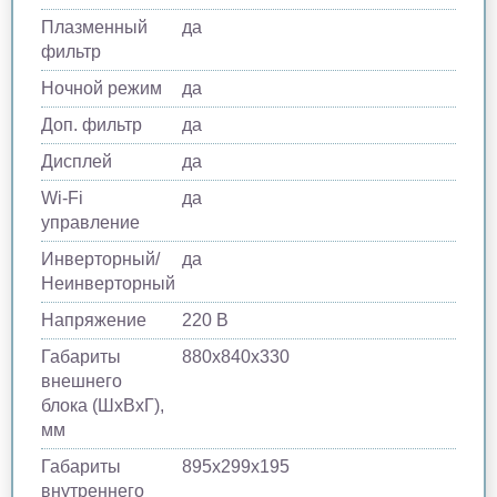
Плазменный
да
фильтр
Ночной режим
да
Доп. фильтр
да
Дисплей
да
Wi-Fi
да
управление
Инверторный/
да
Неинверторный
Напряжение
220 В
Габариты
880х840х330
внешнего
блока (ШхВхГ),
мм
Габариты
895х299х195
внутреннего