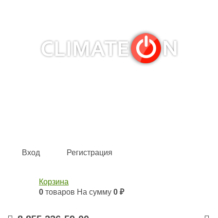
Кондиционеры и сплит-системы, газовые котлы,
тепловые завесы, водяные тепловентиляторы для
квартиры, дома, офиса с доставкой в Набережные
Челны и по всей России.
Climate for life
Вход
Регистрация
Корзина
0
товаров
На сумму
0 ₽