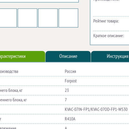
Рейтинг товара:
Краткое описание:
арактеристики
Описание
Инструкция
роизводства
Россия
Forpost
его блока, кг
23
еннего блока, кг
7
KVAC-07IN-FP1/KVAC-07OD-FP1-WS30
т
R410A
бережение
A