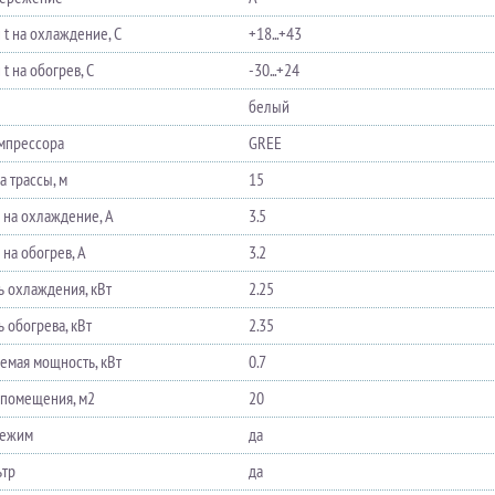
 t на охлаждение, С
+18...+43
t на обогрев, С
-30...+24
белый
мпрессора
GREE
а трассы, м
15
а на охлаждение, А
3.5
 на обогрев, А
3.2
 охлаждения, кВт
2.25
 обогрева, кВт
2.35
емая мощность, кВт
0.7
помещения, м2
20
режим
да
ьтр
да