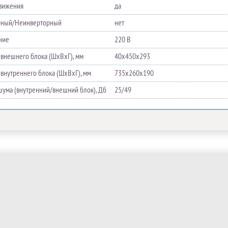
вижения
да
рный/Неинверторный
нет
ние
220 В
 внешнего блока (ШхВхГ), мм
40х450х293
 внутреннего блока (ШхВхГ), мм
735х260х190
шума (внутренний/внешний блок), Дб
25/49