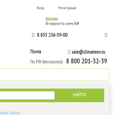
Вход
Регистрация
Корзина
0
товаров
На сумму
0 ₽
8 855 236-59-00
Почта
sale@climateon.ru
8 800 201-32-39
По РФ (бесплатно):
тажа
Акции
Контакты
жных Челнах