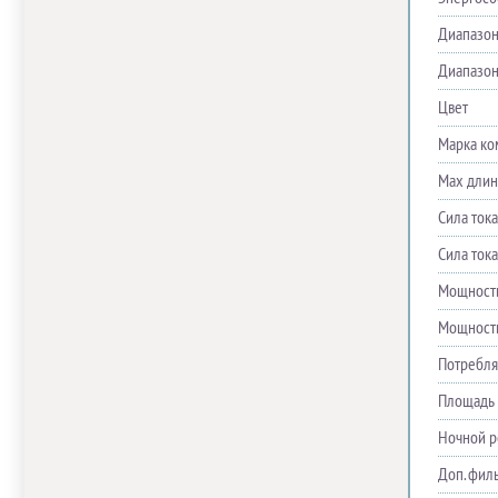
Диапазон
Диапазон 
Цвет
Марка ко
Max длин
Сила ток
Сила тока
Мощность
Мощность
Потребля
Площадь 
Ночной 
Доп. фил