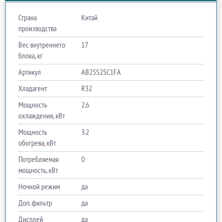
Страна
Китай
производства
Вес внутреннего
17
блока, кг
Артикул
AB25S2SC1FA
Хладагент
R32
Мощность
2.6
охлаждения, кВт
Мощность
3.2
обогрева, кВт
Потребляемая
0
мощность, кВт
Ночной режим
да
Доп. фильтр
да
Дисплей
да