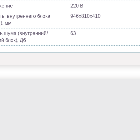
жение
220 В
ты внутреннего блока
946х810х410
), мм
ь шума (внутренний/
63
й блок), Дб