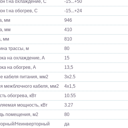
он t на охлаждение, С
-15...+50
он t на обогрев, С
-15...+24
, мм
946
а, мм
410
, мм
810
ина трассы, м
80
ока на охлаждение, А
15
ока на обогрев, А
13,5
е кабеля питания, мм2
3x2.5
я межблочного кабеля, мм2
4х1,5
ть обогрева, кВт
10.55
ляемая мощность, кВт
3.27
ь помещения, м2
80
торный/Неинверторный
да