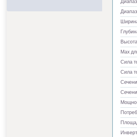
Диапаз
Диапаз
Ширина
Глубин
Высота
Max дл
Сила т
Сила т
Сечени
Сечени
Мощнос
Потреб
Площад
Инвер