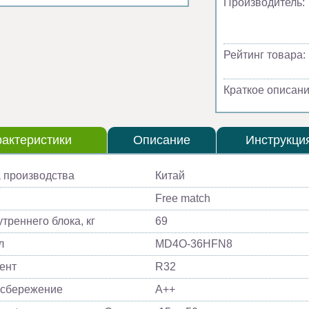
Производитель:
Рейтинг товара:
Краткое описани
актеристики
Описание
Инструкци
 производства
Китай
Free match
треннего блока, кг
69
л
MD4O-36HFN8
ент
R32
осбережение
A++