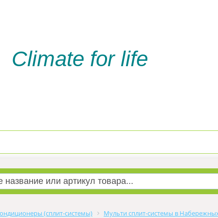
Climate for life
Доставка и оплата
Услуги м
ондиционеры (сплит-системы)
Мульти сплит-системы в Набережны