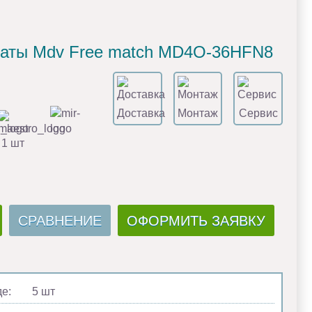
мнаты Mdv Free match MD4O-36HFN8
Доставка
Монтаж
Сервис
 1 шт
СРАВНЕНИЕ
ОФОРМИТЬ ЗАЯВКУ
де:
5 шт