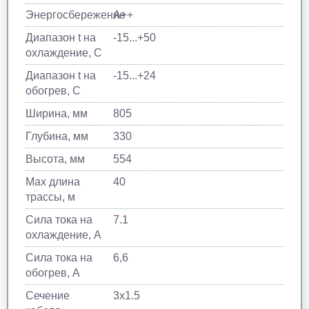
Энергосбережение
A++
Диапазон t на
-15...+50
охлаждение, С
Диапазон t на
-15...+24
обогрев, С
Ширина, мм
805
Глубина, мм
330
Высота, мм
554
Max длина
40
трассы, м
Сила тока на
7.1
охлаждение, А
Сила тока на
6,6
обогрев, А
Сечение
3x1.5