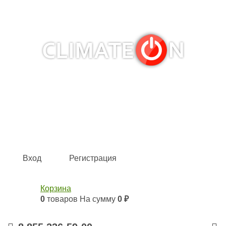
Кондиционеры и сплит-системы, газовые котлы,
тепловые завесы, водяные тепловентиляторы для
квартиры, дома, офиса с доставкой в Набережные
Челны и по всей России.
Climate for life
Вход
Регистрация
Корзина
0
товаров
На сумму
0 ₽