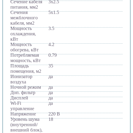
Сечение кабеля
3x2.5
питания, мм2
Сечения
5x1.5
межблочного
кабеля, мм2
Мощность
3.5
охлаждения,
кВт
Мощность
4.2
обогрева, кВт
Потребляемая
0.79
мощность, кВт
Площадь
35
помещения, м2
Ионизатор
да
воздуха
Ночной режим
да
Доп. фильтр
да
Дисплей
да
Wi-Fi
да
управление
Напряжение
220 В
Уровень шума
18
(внутренний/
внешний блок),