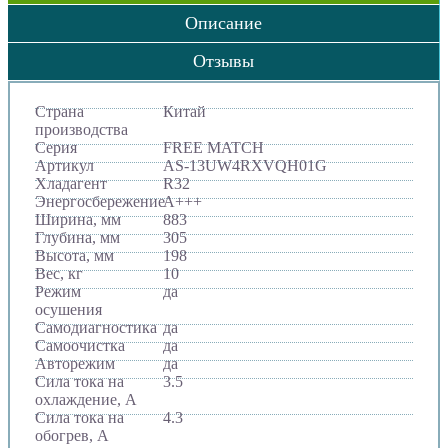
Описание
Отзывы
Страна
Китай
производства
Серия
FREE MATCH
Артикул
AS-13UW4RXVQH01G
Хладагент
R32
Энергосбережение
A+++
Ширина, мм
883
Глубина, мм
305
Высота, мм
198
Вес, кг
10
Режим
да
осушения
Самодиагностика
да
Самоочистка
да
Авторежим
да
Сила тока на
3.5
охлаждение, А
Сила тока на
4.3
обогрев, А