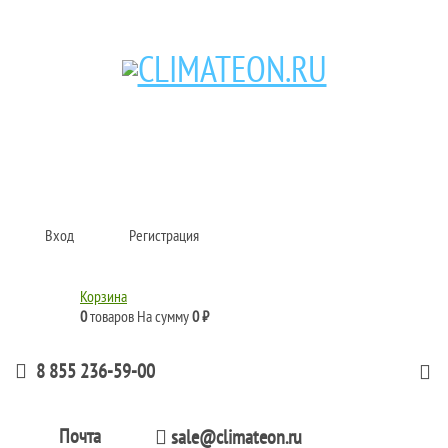
Кондиционеры и сплит-системы, газовые котлы, тепловые завесы, водяные
тепловентиляторы для квартиры, дома, офиса с доставкой в Набережные
Челны и по всей России.
Climate for life
Вход
Регистрация
Корзина
0
товаров
На сумму
0 ₽
8 855 236-59-00
Почта
sale@climateon.ru