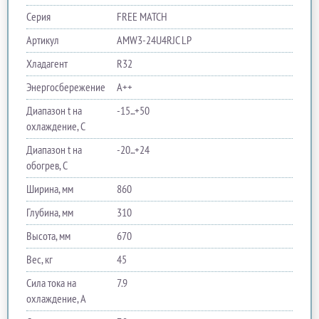
Серия
FREE MATCH
Артикул
AMW3-24U4RJC LP
Хладагент
R32
Энергосбережение
A++
Диапазон t на
-15...+50
охлаждение, С
Диапазон t на
-20...+24
обогрев, С
Ширина, мм
860
Глубина, мм
310
Высота, мм
670
Вес, кг
45
Сила тока на
7.9
охлаждение, А