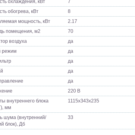
ть охлаждения, кВт
7
ть обогрева, кВт
8
ляемая мощность, кВт
2.17
ь помещения, м2
70
тор воздуха
да
й режим
да
ильтр
да
ей
да
управление
да
жение
220 В
ты внутреннего блока
1115х343х235
), мм
ь шума (внутренний/
33
й блок), Дб