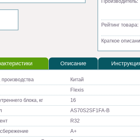
Производитель:
Рейтинг товара:
Краткое описани
актеристики
Описание
Инструкци
 производства
Китай
Flexis
треннего блока, кг
16
л
AS70S2SF1FA-B
ент
R32
осбережение
A+