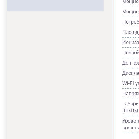
Мощнос
Мощнос
Потреб
Площад
Иониза
Ночно
Доп. ф
Диспл
Wi-Fi 
Напря
Габари
(ШхВхГ
Уровен
внешни