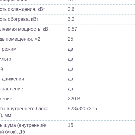
ть охлаждения, кВт
2.6
ть обогрева, кВт
3.2
ляемая мощность, кВт
0.57
ь помещения, м2
25
й режим
да
ильтр
да
ей
да
 движения
да
управление
да
жение
220 В
ты внутреннего блока
923х320х215
), мм
ь шума (внутренний/
15
й блок), Дб