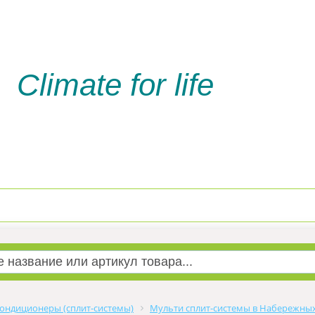
Climate for life
Доставка и оплата
Услуги м
ондиционеры (сплит-системы)
Мульти сплит-системы в Набережны