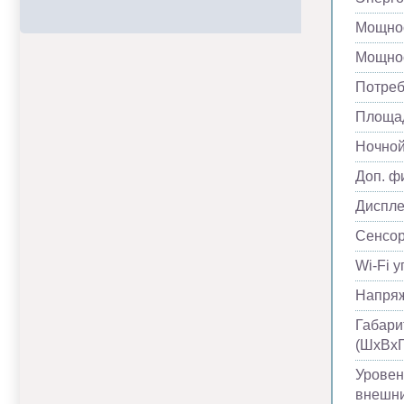
Мощнос
Мощнос
Потреб
Площад
Ночно
Доп. ф
Диспл
Сенсор
Wi-Fi 
Напря
Габари
(ШхВхГ
Уровен
внешни