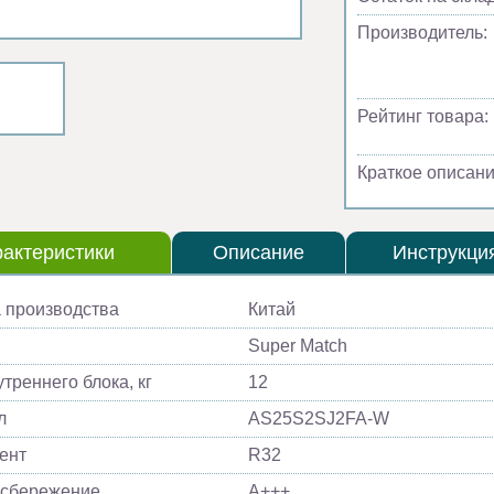
Производитель:
Рейтинг товара:
Краткое описани
актеристики
Описание
Инструкци
 производства
Китай
Super Match
треннего блока, кг
12
л
AS25S2SJ2FA-W
ент
R32
осбережение
A+++