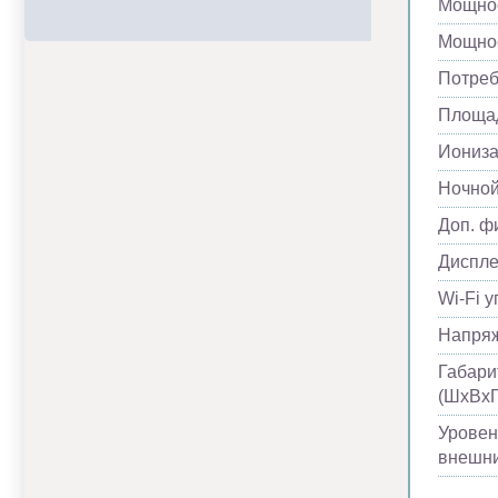
Мощнос
Мощнос
Потреб
Площад
Иониза
Ночно
Доп. ф
Диспл
Wi-Fi 
Напря
Габари
(ШхВхГ
Уровен
внешни