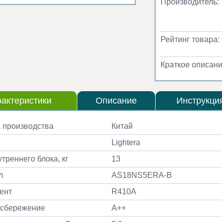
Производитель:
Рейтинг товара:
Краткое описани
актеристики
Описание
Инструкци
 производства
Китай
Lightera
треннего блока, кг
13
л
AS18NS5ERA-B
ент
R410A
осбережение
A++