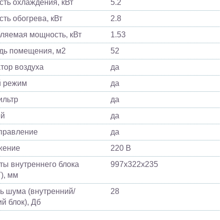
ть охлаждения, кВт
5.2
ть обогрева, кВт
2.8
ляемая мощность, кВт
1.53
ь помещения, м2
52
тор воздуха
да
й режим
да
ильтр
да
ей
да
управление
да
жение
220 В
ты внутреннего блока
997х322х235
), мм
ь шума (внутренний/
28
й блок), Дб