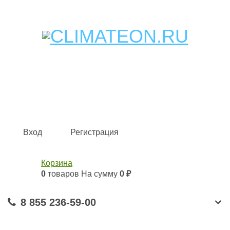
Кондиционеры и сплит-системы, газовые котлы,
тепловые завесы, водяные тепловентиляторы для
квартиры, дома, офиса с доставкой в Набережные
Челны и по всей России.
Climate for life
Вход
Регистрация
Корзина
0
товаров
На сумму
0 ₽
8 855 236-59-00