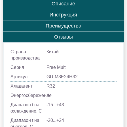
Описание
Инструкция
Преимущества
Отзывы
Страна
Китай
производства
Серия
Free Multi
Артикул
GU-M3E24H32
Хладагент
R32
Энергосбережение
A
Диапазон t на
-15...+43
охлаждение, С
Диапазон t на
-20...+24
обогрев, С