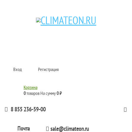
Кондиционеры и сплит-системы, газовые котлы, тепловые завесы, водяные
тепловентиляторы для квартиры, дома, офиса с доставкой в Набережные
Челны и по всей России.
Climate for life
Вход
Регистрация
Корзина
0
товаров
На сумму
0 ₽
8 855 236-59-00
Почта
sale@climateon.ru