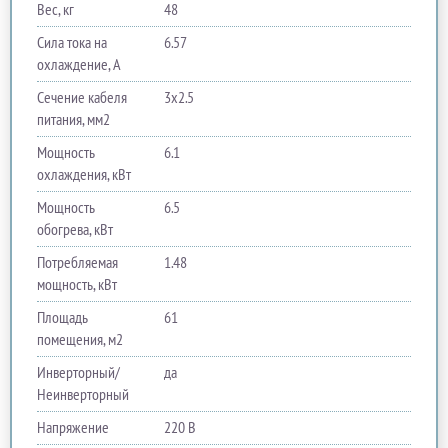
Вес, кг
48
Сила тока на
6.57
охлаждение, А
Сечение кабеля
3x2.5
питания, мм2
Мощность
6.1
охлаждения, кВт
Мощность
6.5
обогрева, кВт
Потребляемая
1.48
мощность, кВт
Площадь
61
помещения, м2
Инверторный/
да
Неинверторный
Напряжение
220 В