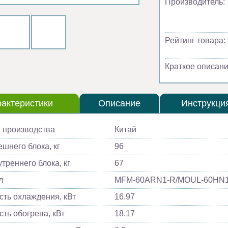
Производитель:
Рейтинг товара:
Краткое описани
актеристики
Описание
Инструкци
 производства
Китай
ешнего блока, кг
96
треннего блока, кг
67
л
MFM-60ARN1-R/MOUL-60HN
ть охлаждения, кВт
16.97
ть обогрева, кВт
18.17