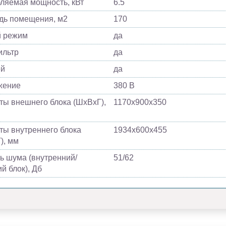
ляемая мощность, кВт
6.5
ь помещения, м2
170
й режим
да
ильтр
да
ей
да
жение
380 В
ты внешнего блока (ШхВхГ),
1170х900х350
ты внутреннего блока
1934х600х455
), мм
ь шума (внутренний/
51/62
й блок), Дб