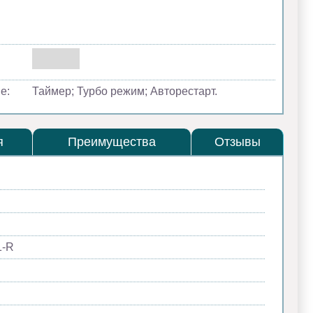
е:
Таймер; Турбо режим; Авторестарт.
я
Преимущества
Отзывы
1-R