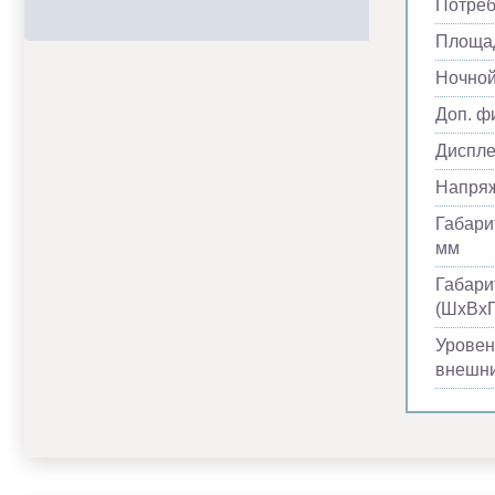
Потреб
Площад
Ночно
Доп. ф
Диспл
Напря
Габари
мм
Габари
(ШхВхГ
Уровен
внешни