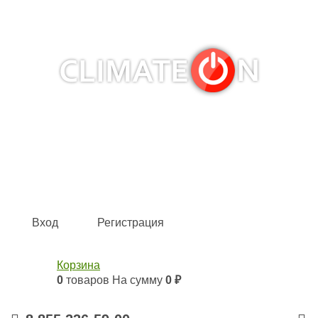
Кондиционеры и сплит-системы, газовые котлы,
тепловые завесы, водяные тепловентиляторы для
квартиры, дома, офиса с доставкой в Набережные
Челны и по всей России.
Climate for life
Вход
Регистрация
Корзина
0
товаров
На сумму
0 ₽