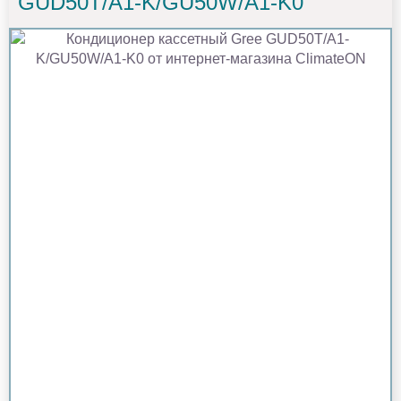
GUD50T/A1-K/GU50W/A1-K0