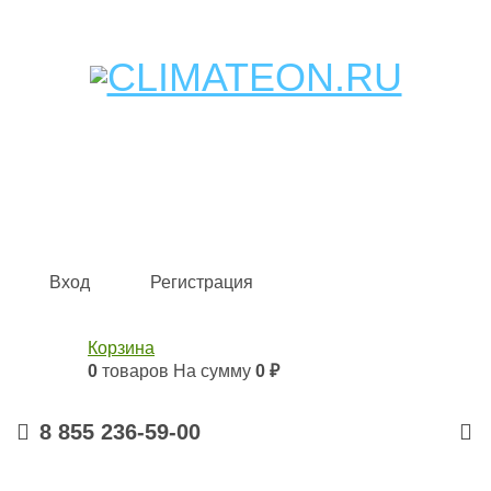
Кондиционеры и сплит-системы, газовые котлы,
тепловые завесы, водяные тепловентиляторы для
квартиры, дома, офиса с доставкой в Набережные
Челны и по всей России.
Climate for life
Вход
Регистрация
Корзина
0
товаров
На сумму
0 ₽
8 855 236-59-00