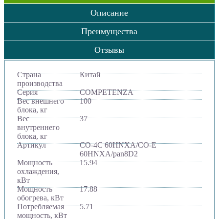
Описание
Преимущества
Отзывы
Страна
Китай
производства
Серия
COMPETENZA
Вес внешнего
100
блока, кг
Вес
37
внутреннего
блока, кг
Артикул
CO-4C 60HNXA/CO-E
60HNXA/pan8D2
Мощность
15.94
охлаждения,
кВт
Мощность
17.88
обогрева, кВт
Потребляемая
5.71
мощность, кВт