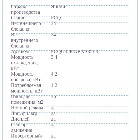
Страна
Япония
производства
Серия
FCQ
Вес внешнего
34
блока, кг
Вес
24
внутреннего
блока, кг
Артикул
FCQG35F/ARXS35L3
Мощность
3.4
охлаждения,
кВт
Мощность
4.2
обогрева, кВт
Потребляемая
1.2
мощность, кВт
Площадь
35
помещения, м2
Ночной режим
да
Доп. фильтр
да
Дисплей
да
Сенсор
да
движения
Инверторный/
да